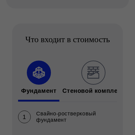
Что входит в стоимость
Фундамент
Стеновой комплект
К
Свайно-ростверковый
фундамент
— Ростверк 500 (Н) мм;