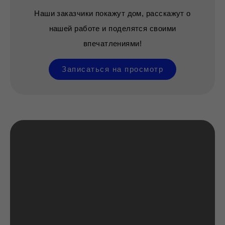
соответствие с проектом на уровень 0
Наши заказчики покажут дом, расскажут о
(верх плит перекрытия).
— Контроль заливки со стороны
нашей работе и поделятся своими
инженера технического надзора.
впечатлениями!
Фотофиксация процесса заливки;
— Обработка бетона обмазочной
Записаться на просмотр
гидроизоляцией (праймер).