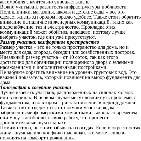
автомобиля значительно упрощает жизнь.
Важно учитывать развитость инфраструктуры поблизости.
Поликлиники, магазины, школы и детские сады – все это
сделает жизнь за городом гораздо удобнее. Также стоит обратить
внимание на наличие инженерных коммуникаций, таких как
водоснабжение, газ и электричество. Прокладка этих
коммуникаций может обойтись недешево, поэтому лучше
выбрать участок, где они уже присутствуют.
Размер участка: комфортное пространство
Размер участка – это не только пространство для дома, но и
место для сада, огорода, беседки или хозяйственных построек.
Идеальный размер участка – от 10 соток, так как этого
достаточно для организации полноценного двора с зелеными
насаждениями и дополнительными постройками.
Не забудьте обратить внимание на уровень грунтовых вод. Это
важный показатель, который повлияет на выбор фундамента для
дома.
Топография и соседние участки
Лучше избегать участков, расположенных на склонах холмов
или в низинах. В первом случае могут возникнуть проблемы с
фундаментом, а во втором – риск затопления в период дождей.
Также стоит воздержаться от покупки участка рядом с
заброшенными фермерскими хозяйствами, так как со временем
они могут возобновить свою работу, что принесет
дополнительные шум и запахи.
Помимо этого, не стоит забывать о соседях. Если в окрестностях
живут шумные или конфликтные люди, это может сильно
повлиять на комфорт проживания.