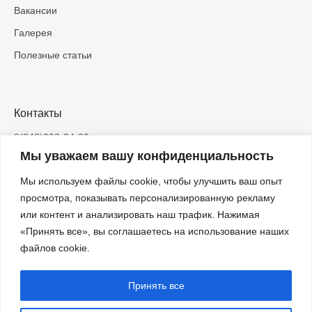
Вакансии
Галерея
Полезные статьи
Контакты
8(843)202-34-23
Мы уважаем вашу конфиденциальность
info@inbrig.ru
Мы используем файлы cookie, чтобы улучшить ваш опыт
420083, Казань, ЖК «Весна», ул.
Азата Аббасова, д.5
просмотра, показывать персонализированную рекламу
или контент и анализировать наш трафик. Нажимая
ООО «ИНБРИГ» — строительство и
«Принять все», вы соглашаетесь на использование наших
проектирование домов в Казани
файлов cookie.
ИНН 1686018032
ОГРН 1221600081592
Принять все
Все контакты