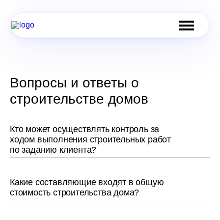
Вопросы и ответы о
строительстве домов
Кто может осуществлять контроль за
ходом выполнения строительных работ
по заданию клиента?
Мы сотрудничаем с техническим надзором,
Какие составляющие входят в общую
имеющим членство в саморегулируемой
стоимость строительства дома?
организации и осуществляющим контроль за ходом
строительства объектов многих компаний.
В нашей компании подготовлен стандартный