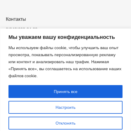
8. Инженерно-геологические изыскания – от 15 000
до 50 000 руб. (в зависимости от сложности
Контакты
участка). Данная сумма вычитается из общей
8(843)202-34-23
стоимости строительства дома при заключении
Мы уважаем вашу конфиденциальность
info@inbrig.ru
договора подряда.
Мы используем файлы cookie, чтобы улучшить ваш опыт
420083, Казань, ЖК «Весна», ул.
Азата Аббасова, д.5
просмотра, показывать персонализированную рекламу
или контент и анализировать наш трафик. Нажимая
ООО «ИНБРИГ» — строительство и
«Принять все», вы соглашаетесь на использование наших
проектирование домов в Казани
файлов cookie.
ИНН 1686018032
ОГРН 1221600081592
Принять все
Все контакты
Настроить
Отклонять