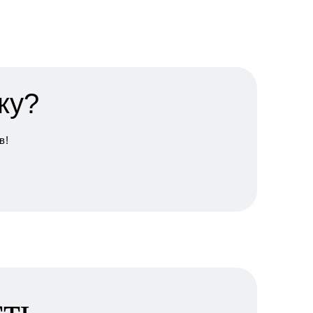
ку?
в!
сть