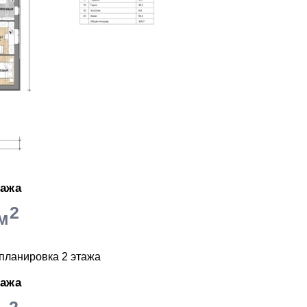
тажа
2
 м
тажа
2