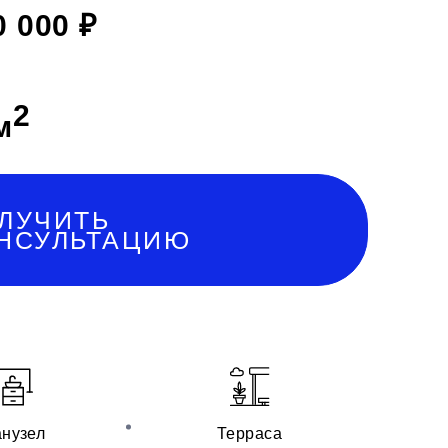
0 000 ₽
2
м
ЛУЧИТЬ
НСУЛЬТАЦИЮ
нузел
Терраса