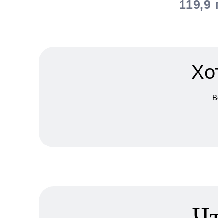
119,9 
Хо
В
Чт