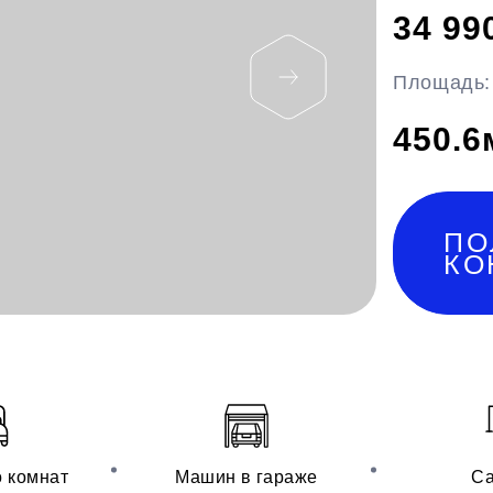
34 99
Площадь:
450.6
ПО
КО
о комнат
Машин в гараже
Са