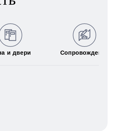
на и двери
Сопровождение
муникаций: электричества,