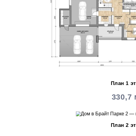
План 1 э
330,7
План 2 э