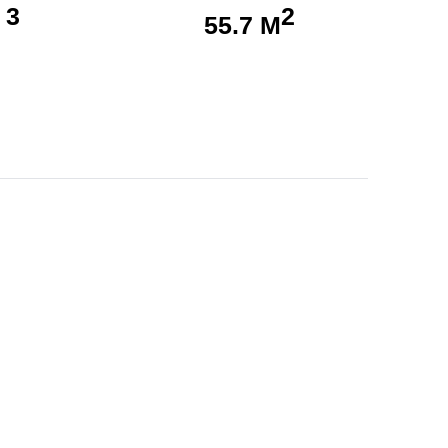
3
2
55.7 М