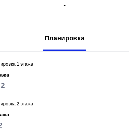
-
Планировка
тажа
2
м
тажа
2