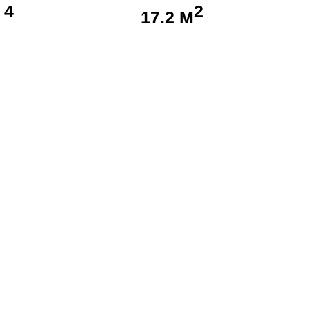
4
2
17.2 М