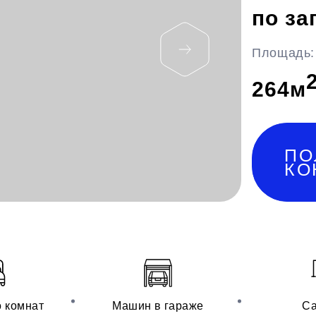
по за
Площадь:
264
м
ПО
КО
о комнат
Машин в гараже
Са