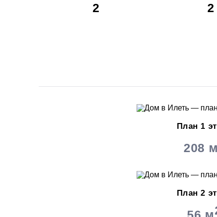
2
2
План 1 э
208 
План 2 э
56 м