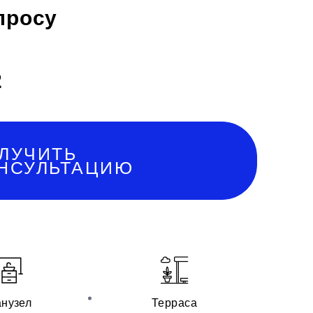
просу
2
ЛУЧИТЬ
НСУЛЬТАЦИЮ
нузел
Терраса