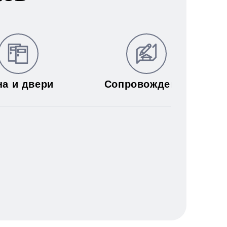
на и двери
Сопровождение
муникаций: электричества,