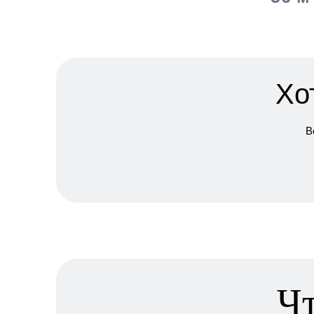
Хо
В
Чт