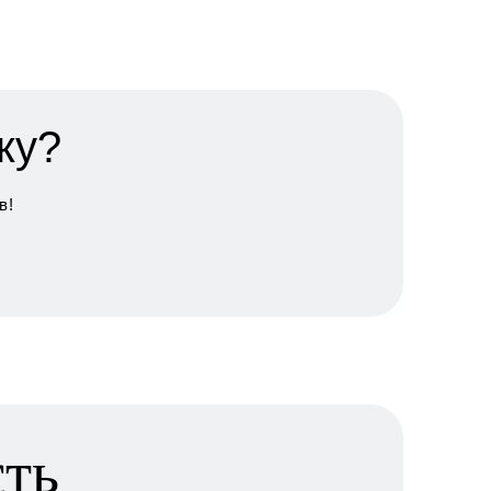
ку?
в!
сть