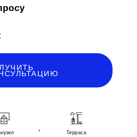
просу
2
ЛУЧИТЬ
НСУЛЬТАЦИЮ
нузел
Терраса