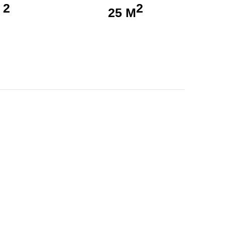
2
2
25 М