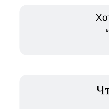
Хо
В
Чт