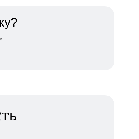
ку?
в!
сть