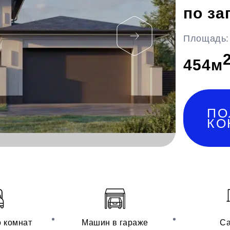
по за
Площадь:
454
м
ПО
КО
о комнат
Машин в гараже
Са