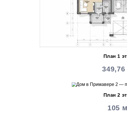
План 1 э
349,76
План 2 э
105 