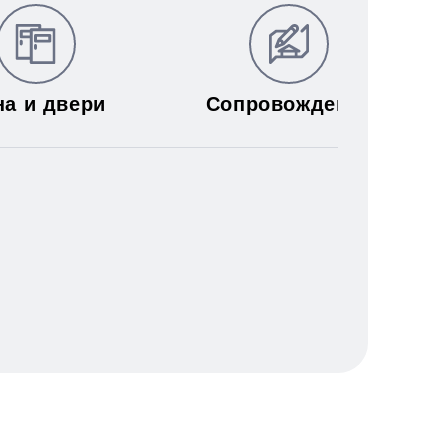
на и двери
Сопровождение
муникаций: электричества,
я труб;