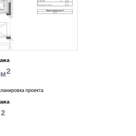
тажа
2
 м
тажа
2
м