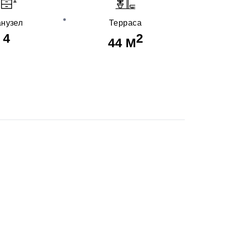
нузел
Терраса
4
2
44 М