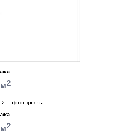
тажа
2
 м
тажа
2
 м