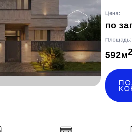
Цена:
по за
Площадь:
592
м
ПО
КО