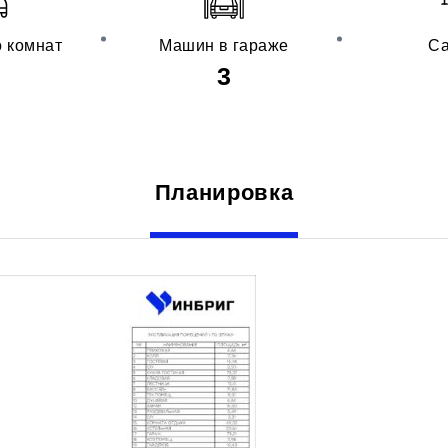
о комнат
Машин в гараже
Са
3
Планировка