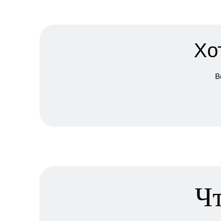
Хо
В
Чт