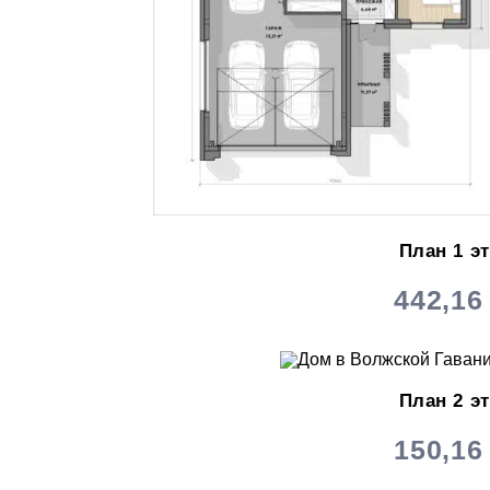
План 1 э
442,16
План 2 э
150,16