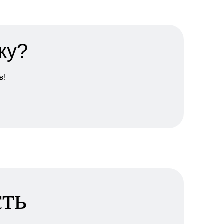
ку?
в!
сть