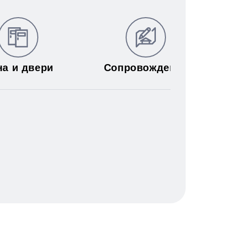
на и двери
Сопровождение
муникаций: электричества,
я труб;