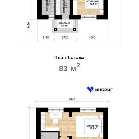
План 1 этажа
2
83 м