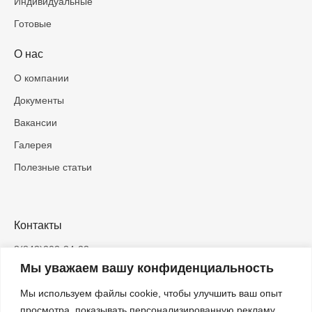
Индивидуальные
Готовые
О нас
О компании
Документы
Вакансии
Галерея
Полезные статьи
Контакты
8(843)202-34-23
Мы уважаем вашу конфиденциальность
info@inbrig.ru
Мы используем файлы cookie, чтобы улучшить ваш опыт
420083, Казань, ЖК «Весна», ул.
Азата Аббасова, д.5
просмотра, показывать персонализированную рекламу