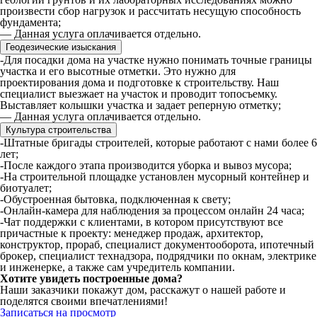
произвести сбор нагрузок и рассчитать несущую способность
фундамента;
— Данная услуга оплачивается отдельно.
Геодезические изыскания
-Для посадки дома на участке нужно понимать точные границы
участка и его высотные отметки. Это нужно для
проектирования дома и подготовке к строительству. Наш
специалист выезжает на участок и проводит топосъемку.
Выставляет колышки участка и задает реперную отметку;
— Данная услуга оплачивается отдельно.
Культура строительства
-Штатные бригады строителей, которые работают с нами более 6
лет;
-После каждого этапа производится уборка и вывоз мусора;
-На строительной площадке установлен мусорный контейнер и
биотуалет;
-Обустроенная бытовка, подключенная к свету;
-Онлайн-камера для наблюдения за процессом онлайн 24 часа;
-Чат поддержки с клиентами, в котором присутствуют все
причастные к проекту: менеджер продаж, архитектор,
конструктор, прораб, специалист документооборота, ипотечный
брокер, специалист технадзора, подрядчики по окнам, электрике
и инженерке, а также сам учредитель компании.
Хотите увидеть построенные дома?
Наши заказчики покажут дом, расскажут о нашей работе и
поделятся своими впечатлениями!
Записаться на просмотр