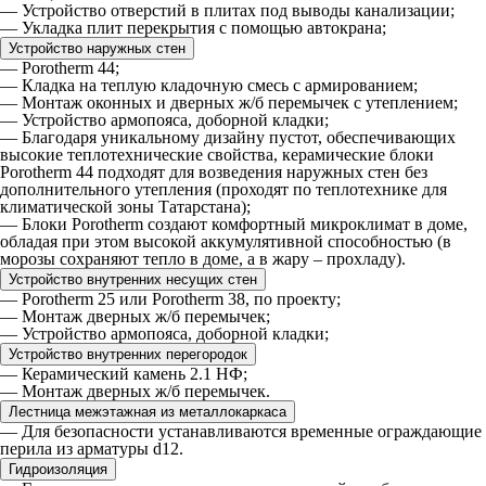
— Устройство отверстий в плитах под выводы канализации;
— Укладка плит перекрытия с помощью автокрана;
Устройство наружных стен
— Porotherm 44;
— Кладка на теплую кладочную смесь с армированием;
— Монтаж оконных и дверных ж/б перемычек с утеплением;
— Устройство армопояса, доборной кладки;
— Благодаря уникальному дизайну пустот, обеспечивающих
высокие теплотехнические свойства, керамические блоки
Porotherm 44 подходят для возведения наружных стен без
дополнительного утепления (проходят по теплотехнике для
климатической зоны Татарстана);
— Блоки Porotherm создают комфортный микроклимат в доме,
обладая при этом высокой аккумулятивной способностью (в
морозы сохраняют тепло в доме, а в жару – прохладу).
Устройство внутренних несущих стен
— Porotherm 25 или Porotherm 38, по проекту;
— Монтаж дверных ж/б перемычек;
— Устройство армопояса, доборной кладки;
Устройство внутренних перегородок
— Керамический камень 2.1 НФ;
— Монтаж дверных ж/б перемычек.
Лестница межэтажная из металлокаркаса
— Для безопасности устанавливаются временные ограждающие
перила из арматуры d12.
Гидроизоляция