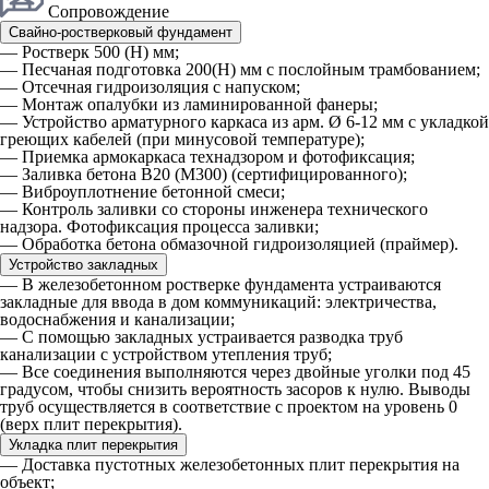
Сопровождение
Свайно-ростверковый фундамент
— Ростверк 500 (Н) мм;
— Песчаная подготовка 200(Н) мм с послойным трамбованием;
— Отсечная гидроизоляция с напуском;
— Монтаж опалубки из ламинированной фанеры;
— Устройство арматурного каркаса из арм. Ø 6-12 мм с укладкой
греющих кабелей (при минусовой температуре);
— Приемка армокаркаса технадзором и фотофиксация;
— Заливка бетона В20 (М300) (сертифицированного);
— Виброуплотнение бетонной смеси;
— Контроль заливки со стороны инженера технического
надзора. Фотофиксация процесса заливки;
— Обработка бетона обмазочной гидроизоляцией (праймер).
Устройство закладных
— В железобетонном ростверке фундамента устраиваются
закладные для ввода в дом коммуникаций: электричества,
водоснабжения и канализации;
— С помощью закладных устраивается разводка труб
канализации с устройством утепления труб;
— Все соединения выполняются через двойные уголки под 45
градусом, чтобы снизить вероятность засоров к нулю. Выводы
труб осуществляется в соответствие с проектом на уровень 0
(верх плит перекрытия).
Укладка плит перекрытия
— Доставка пустотных железобетонных плит перекрытия на
объект;