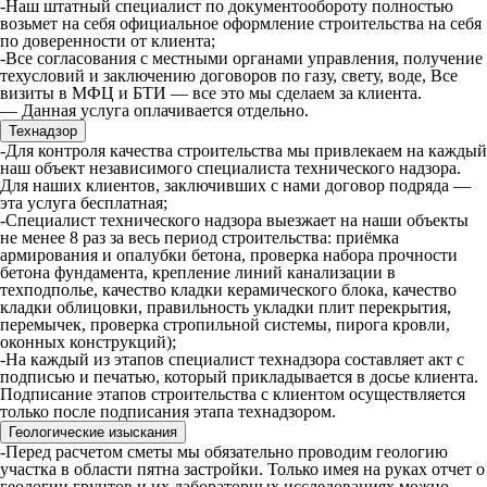
-Наш штатный специалист по документообороту полностью
возьмет на себя официальное оформление строительства на себя
по доверенности от клиента;
-Все согласования с местными органами управления, получение
техусловий и заключению договоров по газу, свету, воде, Все
визиты в МФЦ и БТИ — все это мы сделаем за клиента.
— Данная услуга оплачивается отдельно.
Технадзор
-Для контроля качества строительства мы привлекаем на каждый
наш объект независимого специалиста технического надзора.
Для наших клиентов, заключивших с нами договор подряда —
эта услуга бесплатная;
-Специалист технического надзора выезжает на наши объекты
не менее 8 раз за весь период строительства: приёмка
армирования и опалубки бетона, проверка набора прочности
бетона фундамента, крепление линий канализации в
техподполье, качество кладки керамического блока, качество
кладки облицовки, правильность укладки плит перекрытия,
перемычек, проверка стропильной системы, пирога кровли,
оконных конструкций);
-На каждый из этапов специалист технадзора составляет акт с
подписью и печатью, который прикладывается в досье клиента.
Подписание этапов строительства с клиентом осуществляется
только после подписания этапа технадзором.
Геологические изыскания
-Перед расчетом сметы мы обязательно проводим геологию
участка в области пятна застройки. Только имея на руках отчет о
геологии грунтов и их лабораторных исследованиях можно