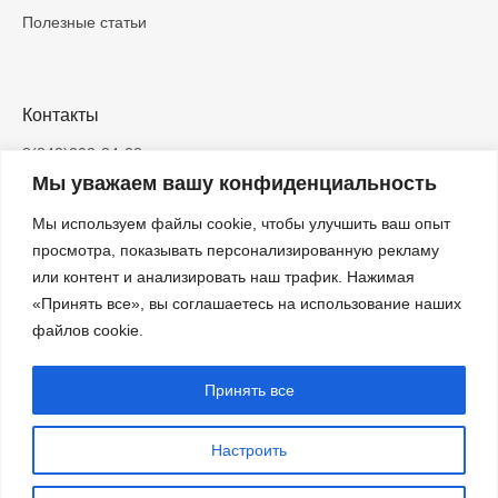
Полезные статьи
Контакты
8(843)202-34-23
Мы уважаем вашу конфиденциальность
info@inbrig.ru
Мы используем файлы cookie, чтобы улучшить ваш опыт
420083, Казань, ЖК «Весна», ул.
Азата Аббасова, д.5
просмотра, показывать персонализированную рекламу
или контент и анализировать наш трафик. Нажимая
ООО «ИНБРИГ» — строительство и
«Принять все», вы соглашаетесь на использование наших
проектирование домов в Казани
файлов cookie.
ИНН 1686018032
ОГРН 1221600081592
Принять все
Все контакты
Настроить