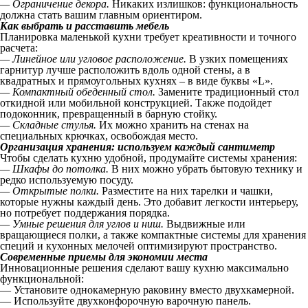
— Ограничение декора.
Никаких излишков: функциональность
должна стать вашим главным ориентиром.
Как выбрать и расставить мебель
Планировка маленькой кухни требует креативности и точного
расчета:
— Линейное или угловое расположение.
В узких помещениях
гарнитур лучше расположить вдоль одной стены, а в
квадратных и прямоугольных кухнях – в виде буквы «L».
— Компактный обеденный стол.
Замените традиционный стол
откидной или мобильной конструкцией. Также подойдет
подоконник, превращенный в барную стойку.
— Складные стулья.
Их можно хранить на стенах на
специальных крючках, освобождая место.
Организация хранения: используем каждый сантиметр
Чтобы сделать кухню удобной, продумайте системы хранения:
— Шкафы до потолка.
В них можно убрать бытовую технику и
редко используемую посуду.
— Открытые полки.
Разместите на них тарелки и чашки,
которые нужны каждый день. Это добавит легкости интерьеру,
но потребует поддержания порядка.
— Умные решения для углов и ниш.
Выдвижные или
вращающиеся полки, а также компактные системы для хранения
специй и кухонных мелочей оптимизируют пространство.
Современные приемы для экономии места
Инновационные решения сделают вашу кухню максимально
функциональной:
— Установите однокамерную раковину вместо двухкамерной.
— Используйте двухконфорочную варочную панель.