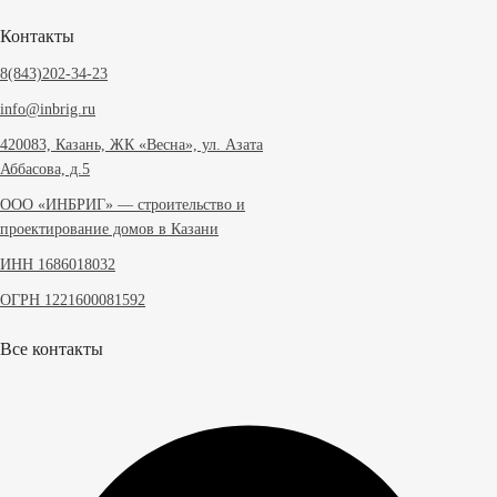
Контакты
8(843)202-34-23
info@inbrig.ru
420083, Казань, ЖК «Весна», ул. Азата
Аббасова, д.5
ООО «ИНБРИГ» — строительство и
проектирование домов в Казани
ИНН 1686018032
ОГРН 1221600081592
Все контакты