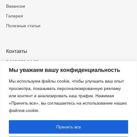
Вакансии
Галерея
Полезные статьи
Контакты
8 843 202-34-23
Мы уважаем вашу конфиденциальность
info@inbrig.ru
Мы используем файлы cookie, чтобы улучшить ваш опыт
420083, Казань, ЖК «Весна», ул.
Азата Аббасова, д.5
просмотра, показывать персонализированную рекламу
или контент и анализировать наш трафик. Нажимая
ООО «ИНБРИГ» — строительство и
«Принять все», вы соглашаетесь на использование наших
проектирование домов в Казани
файлов cookie.
ИНН 1686018032
ОГРН 1221600081592
Принять все